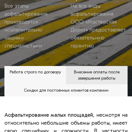
Все этапы
На все виды
асфальтирования
асфальтирования
производятся
ООО «Мастерская
исключительно
Дорог» предоставляет
нашими
обязательную
специалистами
гарантию
Работа строго по договору
Внесение оплаты после
завершения работы
Скидки для постоянных клиентов компании
Асфальтирование малых площадей
, несмотря на
относительно небольшие объемы работы, имеет
свою специфику и сложности. В частности